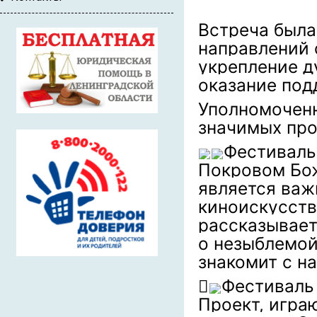
Встреча был
направлений 
укрепление д
оказание под
Уполномочен
значимых про
Фестиваль
Покровом Бож
является важ
киноискусств
рассказывает
о незыблемой
знакомит с н
🪉
Фестиваль
Проект, игра