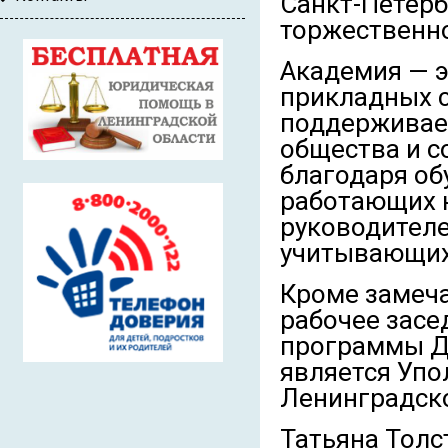
Санкт-Петерб
торжественно
Академия — э
прикладных 
поддерживает
общества и с
благодаря об
работающих н
руководителе
учитывающих
Кроме замеча
рабочее засе
программы Де
является Упо
Ленинградско
Татьяна Толс