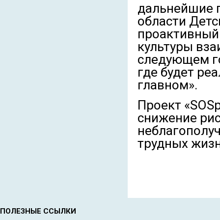
дальнейшие 
области Детс
проактивный 
культуры вза
следующем г
где будет ре
главном».
Проект «SOSр
снижение рис
неблагополуч
трудных жизн
ПОЛЕЗНЫЕ ССЫЛКИ